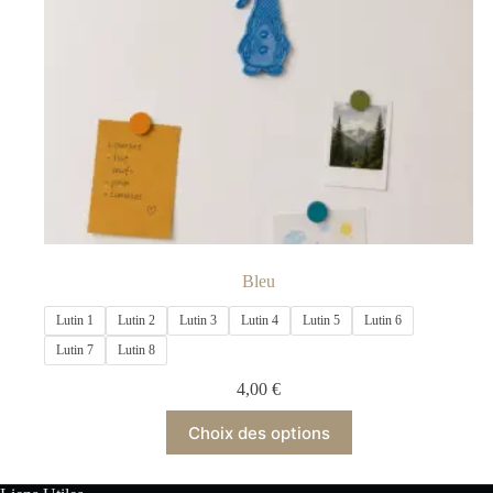
Bleu
Lutin 1
Lutin 2
Lutin 3
Lutin 4
Lutin 5
Lutin 6
Lutin 7
Lutin 8
4,00
€
Choix des options