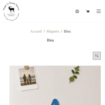
Accueil
/
Magnets
/
Bleu
Bleu