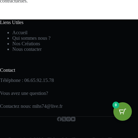
contractuelles.
Liens Utiles
Accueil
Qui sommes nous ?
Nos Créations
Nous contacter
Contact
Téléphone : 06.65.92.15.78
Vous avez une question?
0
Contactez nous: mihs74@live.fr