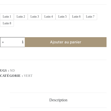
Lutin 1
Lutin 2
Lutin 3
Lutin 4
Lutin 5
Lutin 6
Lutin 7
Lutin 8
Ajouter au panier
UGS :
ND
CATÉGORIE :
VERT
Description