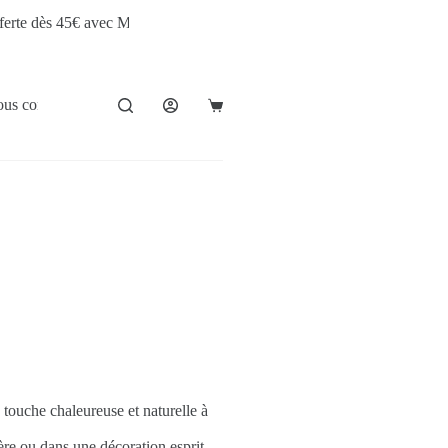
45€ avec Mondial Relay • 🚚 Livraison offerte dès 60€ avec Colissimo Sa
us contacter
 touche chaleureuse et naturelle à
re ou dans une décoration esprit