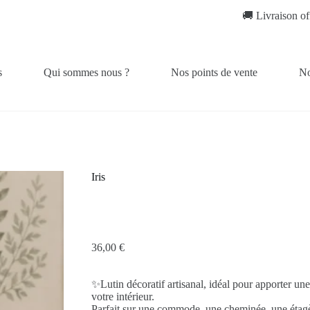
🚚 Livraison offerte dès 
s
Qui sommes nous ?
Nos points de vente
No
Iris
36,00
€
✨Lutin décoratif artisanal, idéal pour apporter une
votre intérieur.
Parfait sur une commode, une cheminée, une étagè